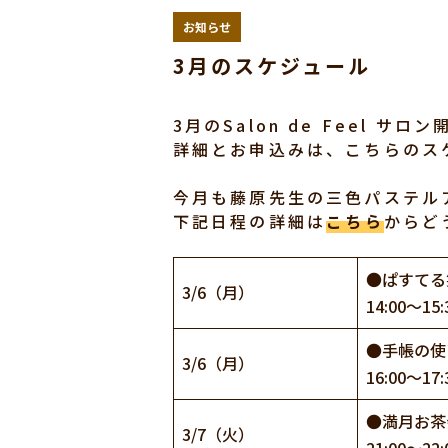
お知らせ
3月のスケジュール
3月のSalon de Feel 
詳細とお申込みは、こちらのス
今月も藤原先生の三色パステル
下記日程の詳細は
こちら
からど
●ぱすてる
3/6（月）
14:00～15:
●手帳の使
3/6（月）
16:00～17:
●満月お茶
3/7（火）